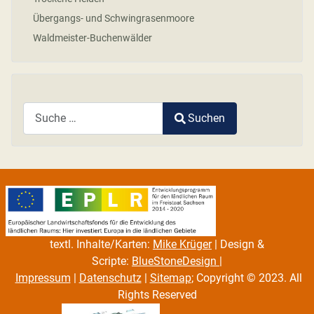
Übergangs- und Schwingrasenmoore
Waldmeister-Buchenwälder
Suchen
Type 2 or more characters for results.
textl. Inhalte/Karten:
Mike Krüger
| Design &
Scripte:
BlueStoneDesign
|
Impressum
|
Datenschutz
|
Sitemap
; Copyright © 2023. All
Rights Reserved