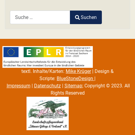
Suchen
Type 2 or more characters for results.
textl. Inhalte/Karten:
Mike Krüger
| Design &
Scripte:
BlueStoneDesign
|
Impressum
|
Datenschutz
|
Sitemap
; Copyright © 2023. All
Rights Reserved