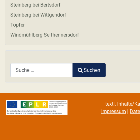
Steinberg bei Bertsdorf
Steinberg bei Wittgendorf
Töpfer
Windmühlberg Seifhennersdorf
Suchen
Type 2 or more characters for results.
textl. Inhalte/K
Impressum
|
Date