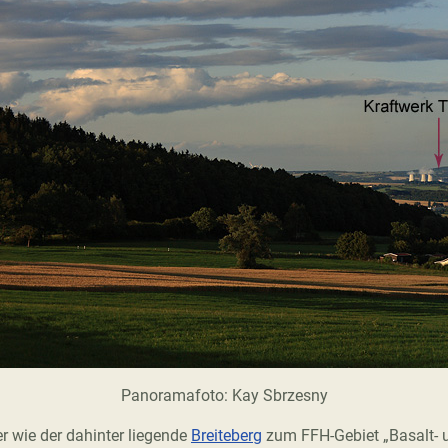
Panoramafoto: Kay Sbrzesny
er wie der dahinter liegende
Breiteberg
zum FFH-Gebiet „Basalt- u