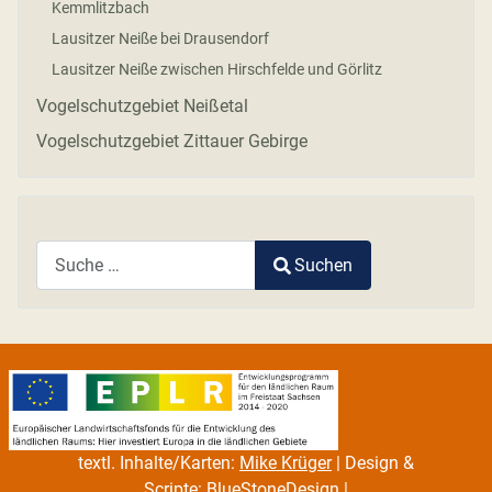
Kemmlitzbach
Lausitzer Neiße bei Drausendorf
Lausitzer Neiße zwischen Hirschfelde und Görlitz
Vogelschutzgebiet Neißetal
Vogelschutzgebiet Zittauer Gebirge
Suchen
Type 2 or more characters for results.
textl. Inhalte/Karten:
Mike Krüger
| Design &
Scripte:
BlueStoneDesign
|