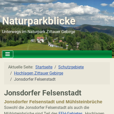
Naturparkblicke
Unterwegs im Naturpark Zittauer Gebirge
Aktuelle Seite:
Startseite
Schutzgebiete
Hochlagen Zittauer Gebirge
Jonsdorfer Felsenstadt
Jonsdorfer Felsenstadt
Jonsdorfer Felsenstadt und Mühlsteinbrüche
Sowohl die Jonsdorfer Felsenstadt als auch die
Mühlsteinbrüche sind Teil des
FFH-Gebietes
„Hochlagen