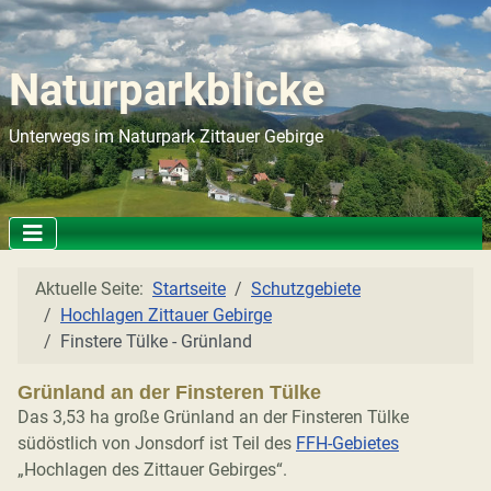
Naturparkblicke
Unterwegs im Naturpark Zittauer Gebirge
Aktuelle Seite:
Startseite
Schutzgebiete
Hochlagen Zittauer Gebirge
Finstere Tülke - Grünland
Grünland an der Finsteren Tülke
Das 3,53 ha große Grünland an der Finsteren Tülke
südöstlich von Jonsdorf ist Teil des
FFH-Gebietes
„Hochlagen des Zittauer Gebirges“.